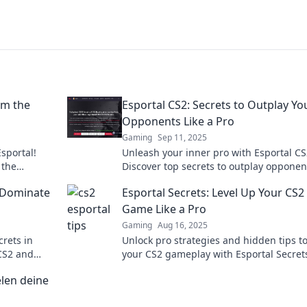
om the
Esportal CS2: Secrets to Outplay Yo
Opponents Like a Pro
Gaming
Sep 11, 2025
sportal!
Unleash your inner pro with Esportal CS
 the
Discover top secrets to outplay oppone
o the next
dominate the game like never before.
o Dominate
Esportal Secrets: Level Up Your CS2
Game Like a Pro
Gaming
Aug 16, 2025
crets in
Unlock pro strategies and hidden tips t
CS2 and
your CS2 gameplay with Esportal Secret
 with our
Level up your skills and dominate the
elen deine
competition!