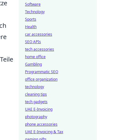
tze
Software
Technology
Sports
ich
Health
car accessories
ere
SEO APIs
tech accessories
home office
Teile
Gambling
Programmatic SEO
office organization
technology
cleaning tips
tech gadgets
UAE E-Invoicing
photography
phone accessories
UAE E-Invoicing & Tax
gaming gifts