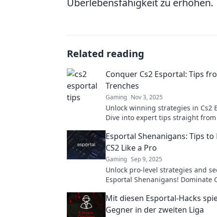
Überlebensfähigkeit zu erhöhen.
Related reading
Conquer Cs2 Esportal: Tips fr
Trenches
Gaming
Nov 3, 2025
Unlock winning strategies in Cs2 E
Dive into expert tips straight from
trenches and elevate your game t
Esportal Shenanigans: Tips t
level!
CS2 Like a Pro
Gaming
Sep 9, 2025
Unlock pro-level strategies and se
Esportal Shenanigans! Dominate 
elevate your game to new heights
Mit diesen Esportal-Hacks spi
expert tips.
Gegner in der zweiten Liga