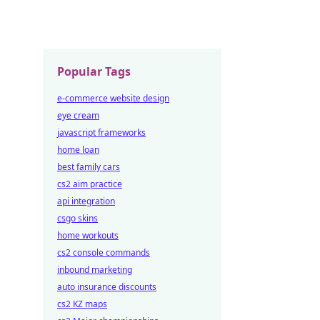
Popular Tags
e-commerce website design
eye cream
javascript frameworks
home loan
best family cars
cs2 aim practice
api integration
csgo skins
home workouts
cs2 console commands
inbound marketing
auto insurance discounts
cs2 KZ maps