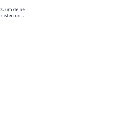
ks, um deine
rlisten und
!