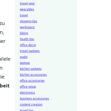
travel gear
wearables
travel
vlogging tips
 zu
workspace
n,
biking
health tips
her
office decor
travel gadgets
audio
Viele
laptops
on
kitchen gadgets
kitchen accessories
ie
office accessories
beit
office setup
electronics
business accessories
content creation
travel tips