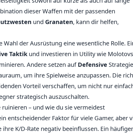
Vielseitigkeit sowohl auf kurze als auch auf lange
mbination dieser Waffen mit der passenden
hutzwesten
und
Granaten
, kann dir helfen,
ie Wahl der Ausrüstung eine wesentliche Rolle. Ei
ve Taktik
und investieren in Utility wie Molotov
minieren. Andere setzen auf
Defensive
Strategi
auraum, um ihre Spielweise anzupassen. Die rich
denden Vorteil verschaffen, um nicht nur einfac
egner strategisch auszuschalten.
e ruinieren – und wie du sie vermeidest
 ein entscheidender Faktor für viele Gamer, aber v
e ihre K/D-Rate negativ beeinflussen. Ein häufige