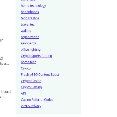
home technology
headphones
tech lifestyle
travel tech
wallets
organization
ur
keyboards
office lighting
Crypto Sports Betting
2!
home tech
nts and
Crypto
Fresh pSEO Content Boost
Crypto Casino
Crypto Betting
o boost
API
s.
Casino Referral Codes
VPN & Privacy