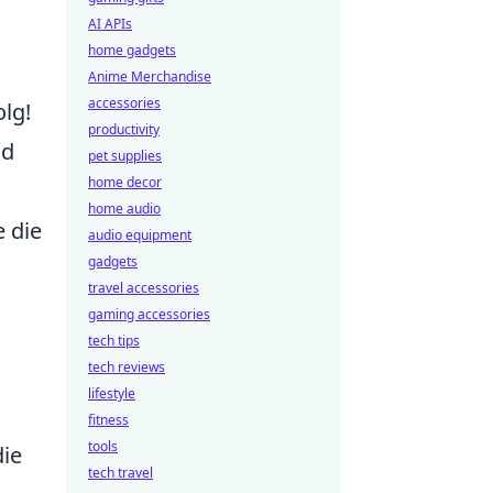
AI APIs
home gadgets
Anime Merchandise
accessories
olg!
productivity
nd
pet supplies
home decor
home audio
e die
audio equipment
gadgets
travel accessories
gaming accessories
tech tips
tech reviews
lifestyle
fitness
tools
die
tech travel