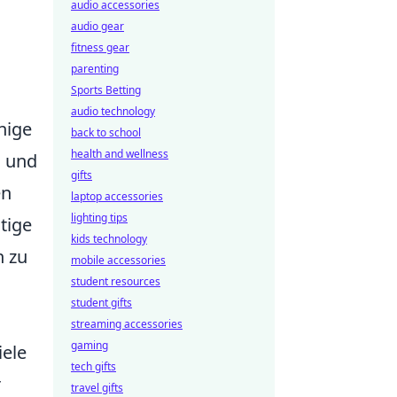
audio accessories
audio gear
fitness gear
parenting
Sports Betting
audio technology
nige
back to school
health and wellness
s und
gifts
en
laptop accessories
lighting tips
tige
kids technology
h zu
mobile accessories
student resources
student gifts
streaming accessories
gaming
iele
tech gifts
r
travel gifts