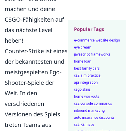
machen und deine
CSGO-Fähigkeiten auf
das nächste Level
Popular Tags
heben!
e-commerce website design
eye cream
Counter-Strike ist eines
javascript frameworks
der bekanntesten und
home loan
best family cars
meistgespielten Ego-
cs2 aim practice
Shooter-Spiele der
api integration
csgo skins
Welt. In den
home workouts
verschiedenen
cs2 console commands
inbound marketing
Versionen des Spiels
auto insurance discounts
treten Teams aus
cs2 KZ maps