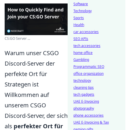
Software
Technology
Sports
Health
car accessories
CS:GO Server ...
SEO APIs
tech accessories
Warum unser CSGO
home office
Gambling
Discord-Server der
Programmatic SEO
perfekte Ort für
office organization
technology
Strategen ist
cleaning tips
Willkommen auf
tech gadgets
UAE E-Invoicing
unserem CSGO
photography
Discord-Server, der sich
phone accessories
UAE E-Invoicing & Tax
als
perfekter Ort für
gaming gifts