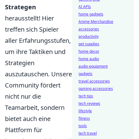
Strategen
AI APIs
home gadgets
herausstellt! Hier
Anime Merchandise
treffen sich Spieler
accessories
productivity
aller Erfahrungsstufen,
pet supplies
um ihre Taktiken und
home decor
home audio
Strategien
audio equipment
auszutauschen. Unsere
gadgets
travel accessories
Community fördert
gaming accessories
nicht nur die
tech tips
tech reviews
Teamarbeit, sondern
lifestyle
bietet auch eine
fitness
tools
Plattform für
tech travel