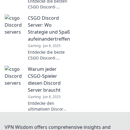
Entdecke die besten
CSGO Discord-
Server, die du
CSGO Discord
unbedingt
ausprobieren
Server: Wo
musst! Verpasse
Strategie und Spaß
nicht die geheimen
aufeinandertreffen
Juwelen der
Gaming
Jun 8, 2025
Gaming-
Entdecke die beste
Community!
CSGO Discord-
Community, wo
Warum jeder
Strategie auf Spaß
trifft! Tritt uns bei
CSGO-Spieler
und erlebe packende
diesen Discord
Matches und coole
Server braucht
Freunde!
Gaming
Jun 8, 2025
Entdecke den
ultimativen Discord-
Server für CSGO-
Spieler! Verbessere
dein Game, finde
VPN Wisdom offers comprehensive insights and