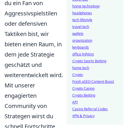
du ein Fan von
home technology
Aggressivspielstilen
headphones
tech lifestyle
oder defensiven
travel tech
Taktiken bist, wir
wallets
organization
bieten einen Raum, in
keyboards
dem jede Strategie
office lighting
Crypto Sports Betting
geschätzt und
home tech
weiterentwickelt wird.
Crypto
Fresh pSEO Content Boost
Mit unserer
Crypto Casino
engagierten
Crypto Betting
API
Community von
Casino Referral Codes
Strategen wirst du
VPN & Privacy
schnell Fortschritte