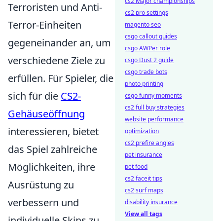
cs2 Major championships
Terroristen und Anti-
cs2 pro settings
Terror-Einheiten
magento seo
csgo callout guides
gegeneinander an, um
csgo AWPer role
verschiedene Ziele zu
csgo Dust 2 guide
csgo trade bots
erfüllen. Für Spieler, die
photo printing
sich für die
CS2-
csgo funny moments
cs2 full buy strategies
Gehäuseöffnung
website performance
interessieren, bietet
optimization
cs2 prefire angles
das Spiel zahlreiche
pet insurance
Möglichkeiten, ihre
pet food
cs2 faceit tips
Ausrüstung zu
cs2 surf maps
verbessern und
disability insurance
View all tags
individuelle Skins zu